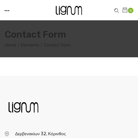
0
Contact Form
Home
Elements
Contact Form
Δερβενακίων 32, Κόρινθος