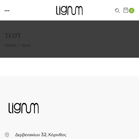
0
τεστ
Home
τεστ
Δερβενακίων 32, Κόρινθος