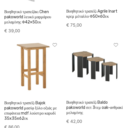
Βοηθητικό τραπέζι Agrile Inart
Βοηθητικό τραπεζάκι Chen
κρεμ μέταλλο Φ50×60εκ
pakoworld λευκό μαρμάρου
μελαμίνης Φ42×50εκ
€
75,00
€
39,00
Βοηθητικό τραπέζι Baldo
Βοηθητικό τραπέζι Bajok
pakoworld σετ 3τεμ oak-ανθρακί
pakoworld μασίφ ξύλο οξιάς με
μελαμίνης
επιφάνεια mdf λούστρο καρυδί
35x35x62εκ
€
42,00
€
86,00