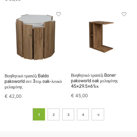
Βοηθητικό τραπέζι Boner
Βοηθητικό τραπέζι Baldo
pakoworld oak μελαμίνης
pakoworld σετ 3τεμ oak-λευκό
45×29.5×61εκ
μελαμίνης
€
45,00
€
42,00
1
2
3
4
→