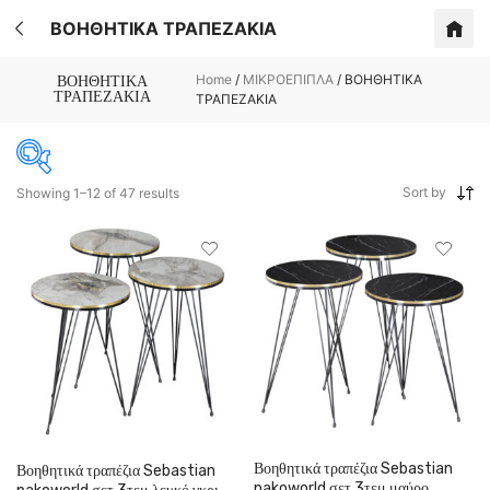
ΒΟΗΘΗΤΙΚΑ ΤΡΑΠΕΖΑΚΙΑ
Home
/
ΜΙΚΡΟΕΠΙΠΛΑ
/
ΒΟΗΘΗΤΙΚΑ
ΒΟΗΘΗΤΙΚΑ
ΤΡΑΠΕΖΑΚΙΑ
ΤΡΑΠΕΖΑΚΙΑ
Sort by
Showing 1–12 of 47 results
Product color
Filter by price
Βοηθητικά τραπέζια Sebastian
Βοηθητικά τραπέζια Sebastian
pakoworld σετ 3τεμ μαύρο