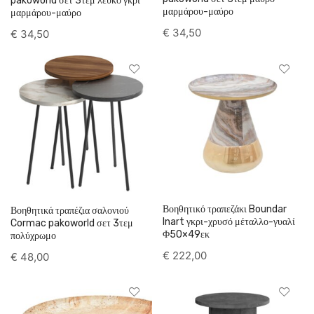
pakoworld σετ 3τεμ λευκό γκρι
€ 25
€ 222
μαρμάρου-μαύρο
μαρμάρου-μαύρο
€
34,50
€
34,50
25
74
124
173
222
Product weight
10 kg
(0)
20 kg
(0)
30 kg
(0)
Βοηθητικό τραπεζάκι Boundar
Βοηθητικά τραπέζια σαλονιού
Inart γκρι-χρυσό μέταλλο-γυαλί
Cormac pakoworld σετ 3τεμ
Φ50×49εκ
πολύχρωμο
€
222,00
€
48,00