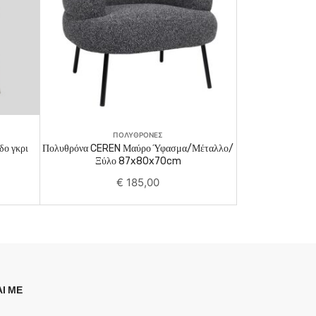
Add To Cart
ΠΟΛΥΘΡΟΝΕΣ
δο γκρι
Πολυθρόνα CEREN Μαύρο Ύφασμα/Μέταλλο/
Ξύλο 87x80x70cm
€
185,00
Ι ΜΕ