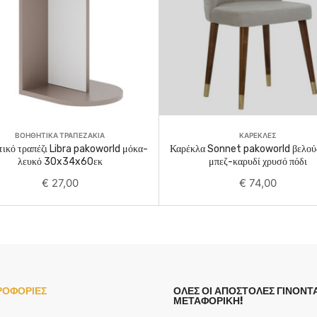
Add To Cart
Read More
ΒΟΗΘΗΤΙΚΑ ΤΡΑΠΕΖΑΚΙΑ
ΚΑΡΕΚΛΕΣ
ικό τραπέζι Libra pakoworld μόκα-
Καρέκλα Sonnet pakoworld βελού
λευκό 30x34x60εκ
μπεζ-καρυδί χρυσό πόδι
€
27,00
€
74,00
ΡΟΦΟΡΙΕΣ
ΟΛΕΣ ΟΙ ΑΠΟΣΤΟΛΕΣ ΓΙΝΟΝΤΑ
ΜΕΤΑΦΟΡΙΚΗ!