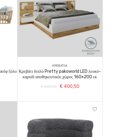
Read More
ΚΡΕΒΑΤΙΑ
ασίφ ξύλο
Κρεβάτι διπλό Pretty pakoworld LED λευκό-
καρυδί αποθηκευτικός χώρος 160×200 εκ
€
400,50
€
445,00