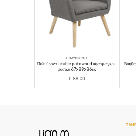
Add To Cart
ΠΟΛΥΘΡΟΝΕΣ
Πολυθρόνα Likable pakoworld ύφασμα γκρι-
Βοηθητ
φυσικό 67x89x86εκ
€
88,00
ΠΛΗ