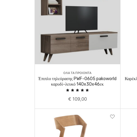
Read More
ΟΛΑ ΤΑ ΠΡΟΙΟΝΤΑ
Έπιπλο τηλεόρασης PWF-0605 pakoworld
Καρέκλ
καρυδί-λευκό 140x30x46εκ
Rated
€
109,00
5.00
out of 5