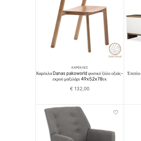
Add To Cart
ΚΑΡΕΚΛΕΣ
Καρέκλα Danas pakoworld φυσικό ξύλο οξιάς-
Έπιπλο
εκρού μαξιλάρι 49x52x78εκ
€
132,00