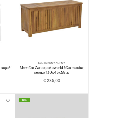
Add To Cart
ΕΞΩΤΕΡΙΚΟΥ ΧΩΡΟΥ
-καρυδί
Μπαούλο Zarco pakoworld ξύλο ακακίας
φυσικό 130x45x58εκ
€
235,00
10%