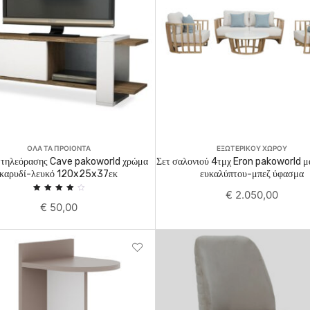
Add To Cart
Add To Cart
ΟΛΑ ΤΑ ΠΡΟΙΟΝΤΑ
ΕΞΩΤΕΡΙΚΟΥ ΧΩΡΟΥ
 τηλεόρασης Cave pakoworld χρώμα
Σετ σαλονιού 4τμχ Eron pakoworld μ
καρυδί-λευκό 120x25x37εκ
ευκαλύπτου-μπεζ ύφασμα
€
2.050,00
Rated
€
50,00
4.00
out of
5