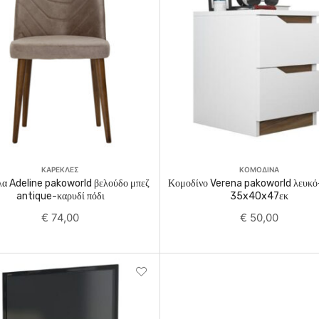
Add To Cart
Add To Cart
ΚΑΡΕΚΛΕΣ
ΚΟΜΟΔΙΝΑ
α Adeline pakoworld βελούδο μπεζ
Κομοδίνο Verena pakoworld λευκό
antique-καρυδί πόδι
35x40x47εκ
€
74,00
€
50,00