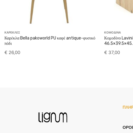
ΚΑΡΕΚΛΕΣ
ΚΟΜΟΔΙΝΑ
Καρέκλα Bella pakoworld PU καφέ antique-φυσικό
Κομοδίνο Lavin
πόδι
46.5×39.5×45.
€
26,00
€
37,00
ΠΛΗ
ΌΡΟΙ