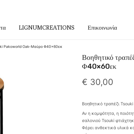
τα
LIGNUMCREATIONS
Επικοινωνία
uki Pakoworld Oak-Μαύρο Φ40×60εκ
Βοηθητικό τραπ
Φ40×60εκ
€
30,00
Βοηθητικό τραπέζι Tsouk
Αν η κομψότητα, η ποιότητ
σαλονιού Tsouki φτιάχτηκ
Φέρει ανθεκτικά υλικά κα