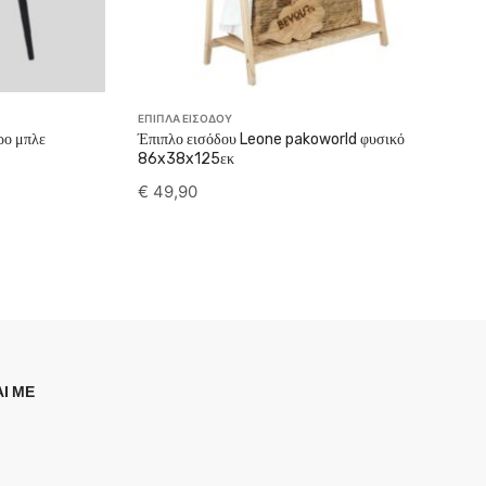
ΕΠΙΠΛΑ ΕΙΣΟΔΟΥ
ρο μπλε
Έπιπλο εισόδου Leone pakoworld φυσικό
86x38x125εκ
€
49,90
Ι ΜΕ