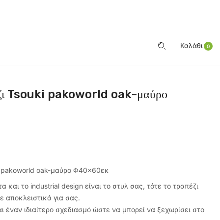
ΕΊΣΟΔΟΣ
Καλάθι
0
έζι Tsouki pakoworld oak-μαύρο
i pakoworld oak-μαύρο Φ40×60εκ
α και το industrial design είναι το στυλ σας, τότε το τραπέζι
ε αποκλειστικά για σας.
ι έναν ιδιαίτερο σχεδιασμό ώστε να μπορεί να ξεχωρίσει στο