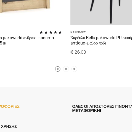
ΚΑΡΕΚΛΕΣ
Rated
ia pakoworld ανθρακί-sonoma
Καρέκλα Bella pakoworld PU σκού
5.00
5εκ
antique-μαύρο πόδι
out of 5
€
26,00
ΡΟΦΟΡΙΕΣ
ΟΛΕΣ ΟΙ ΑΠΟΣΤΟΛΕΣ ΓΙΝΟΝΤΑ
ΜΕΤΑΦΟΡΙΚΗ!
 ΧΡΉΣΗΣ