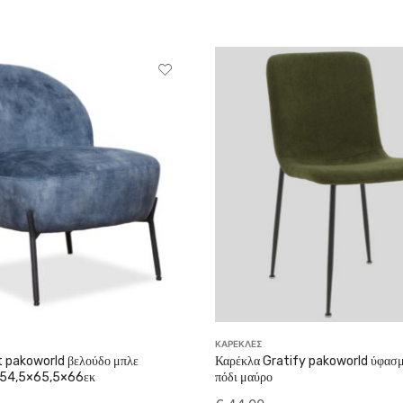
ΚΑΡΕΚΛΕΣ
 pakoworld βελούδο μπλε
Καρέκλα Gratify pakoworld ύφασμ
 54,5×65,5×66εκ
πόδι μαύρο