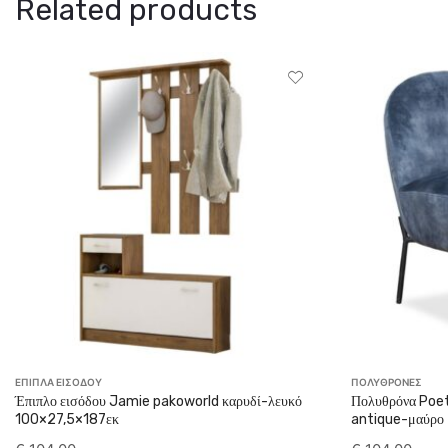
Related products
ΕΠΙΠΛΑ ΕΙΣΟΔΟΥ
ΠΟΛΥΘΡΟΝΕΣ
Έπιπλο εισόδου Jamie pakoworld καρυδί-λευκό
Πολυθρόνα Poet
100×27,5×187εκ
antique-μαύρο