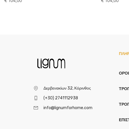
€
104,00
€
104,00
ΠΛΗ
ΌΡΟΙ
Δερβενακίων 32, Κόρινθος
ΤΡΌ
(+30) 2741112938
ΤΡΌ
info@lignumforhome.com
ΕΠΙΣ