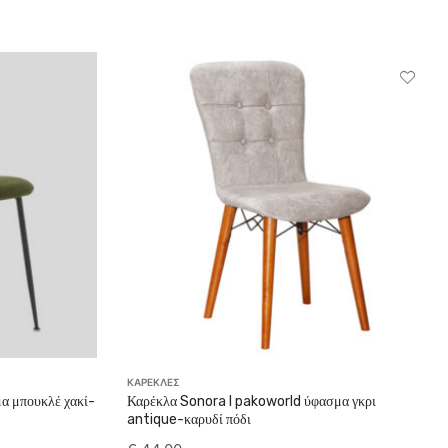
ΚΑΡΕΚΛΕΣ
α μπουκλέ χακί-
Καρέκλα Sonora I pakoworld ύφασμα γκρι
antique-καρυδί πόδι