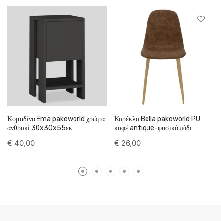
Κομοδίνο Ema pakoworld χρώμα
Καρέκλα Bella pakoworld PU
ανθρακί 30x30x55εκ
καφέ antique-φυσικό πόδι
€
40,00
€
26,00