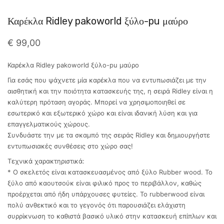
Καρέκλα Ridley pakoworld ξύλο-pu μαύρο
€
99,00
Καρέκλα Ridley pakoworld ξύλο-pu μαύρο
Για εσάς που ψάχνετε μία καρέκλα που να εντυπωσιάζει με την
αισθητική και την ποιότητα κατασκευής της, η σειρά Ridley είναι η
καλύτερη πρόταση αγοράς. Μπορεί να χρησιμοποιηθεί σε
εσωτερικό και εξωτερικό χώρο και είναι ιδανική λύση και για
επαγγελματικούς χώρους.
Συνδυάστε την με τα σκαμπό της σειράς Ridley και δημιουργήστε
εντυπωσιακές συνθέσεις στο χώρο σας!
Τεχνικά χαρακτηριστικά:
* Ο σκελετός είναι κατασκευασμένος από ξύλο Rubber wood. Το
ξύλο από καουτσούκ είναι φιλικό προς το περιβάλλον, καθώς
προέρχεται από ήδη υπάρχουσες φυτείες. Το rubberwood είναι
πολύ ανθεκτικό και το γεγονός ότι παρουσιάζει ελάχιστη
συρρίκνωση το καθιστά βασικό υλικό στην κατασκευή επίπλων και