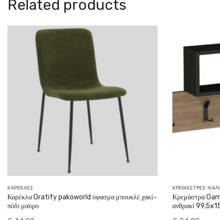
Related products
ΚΑΡΕΚΛΕΣ
ΚΡΕΜΑΣΤΡΕΣ-ΚΑΛ
Καρέκλα Gratify pakoworld ύφασμα μπουκλέ χακί-
Κρεμάστρα Gam
πόδι μαύρο
ανθρακί 99,5x1