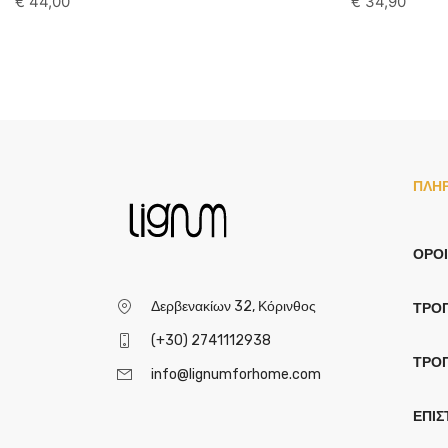
€
44,00
€
34,90
ΠΛΗ
ΌΡΟΙ
Δερβενακίων 32, Κόρινθος
ΤΡΌ
(+30) 2741112938
ΤΡΌ
info@lignumforhome.com
ΕΠΙΣ