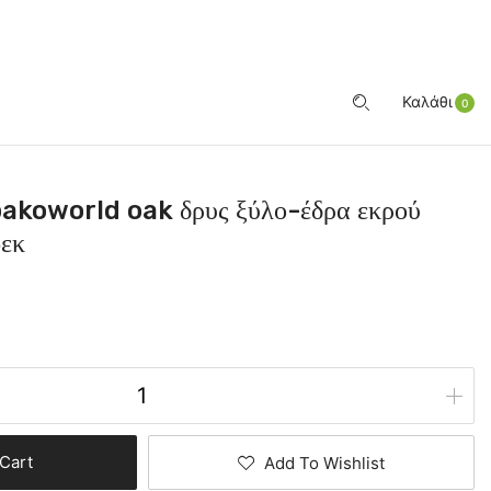
ΕΊΣΟΔΟΣ
Καλάθι
0
pakoworld oak δρυς ξύλο-έδρα εκρού
εκ
Cart
Add To Wishlist