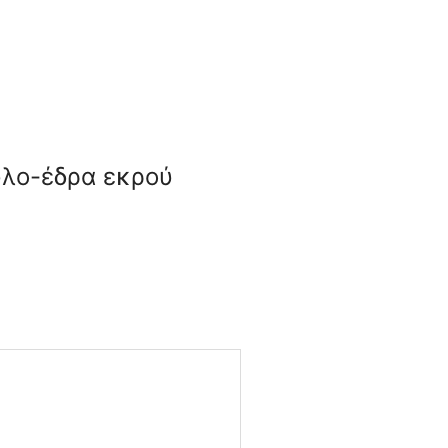
ξύλο-έδρα εκρού