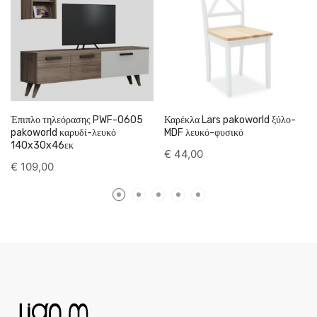
Έπιπλο τηλεόρασης PWF-0605
Καρέκλα Lars pakoworld ξύλο-
pakoworld καρυδί-λευκό
MDF λευκό-φυσικό
140x30x46εκ
€
44,00
€
109,00