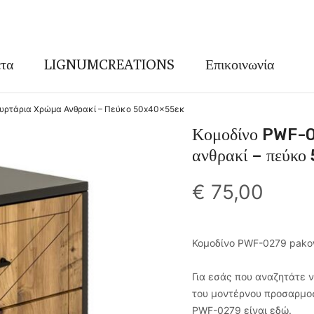
τα
LIGNUMCREATIONS
Επικοινωνία
Συρτάρια Χρώμα Ανθρακί – Πεύκο 50x40x55εκ
Κομοδίνο PWF-0
ανθρακί – πεύκ
€
75,00
Κομοδίνο PWF-0279 pako
Για εσάς που αναζητάτε ν
του μοντέρνου προσαρμοσ
PWF-0279 είναι εδώ.