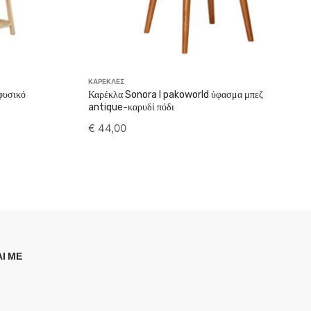
ΚΑΡΕΚΛΕΣ
φυσικό
Καρέκλα Sonora I pakoworld ύφασμα μπεζ
antique-καρυδί πόδι
€
44,00
Ι ΜΕ