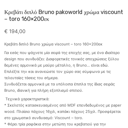
Κρεβάτι διπλό Bruno pakoworld χρώμα viscount
– toro 160×200εκ
€
194,00
Κρεβάτι διπλό Bruno χρώμα viscount – toro 160×200εκ
Για εσάς που ψάχνετε μία σειρά της εποχής σας, με ένα ιδιαίτερο
design που συνδυάζει: Διαφορετικές τονικές αποχρώσεις ξύλου
δεμένες αρμονικά με μαύρο μέταλλο, η Bruno… είναι εδώ.
Επιλέξτε την και ανανεώστε τον χώρο σας σύμφωνα με τις
τελευταίες τάσεις του σήμερα.
Συνδυάζεται αρμονικά με τα υπόλοιπα έπιπλα της ίδιας σειράς
Βruno, ιδανική για πλήρη εξοπλισμό σπιτιού.
Τεχνικά χαρακτηριστικά:
* Σκελετός κατασκευασμένος από MDF επενδεδυμένος με paper
wood. Πλαίσιο πάχους 16χιλ, καπάκι πάχους 25χιλ. Προσφέρεται
στο χρωματικό συνδυασμό: Viscount – toro.
* Φέρει τρία ραφάκια στην μετώπη του κρεβατιού για την