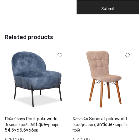
Related products
Πολυθρόνα Poet pakoworld
Καρέκλα Sonora I pakoworld
βελούδο μπλε antique-μαύρο
ύφασμα μπεζ antique-καρυδί
54,5×65,5×66εκ
πόδι
€
104,00
€
44,00