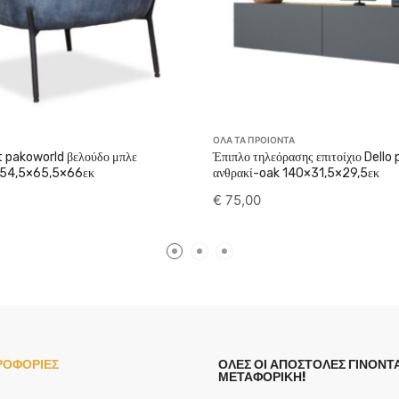
ΟΛΑ ΤΑ ΠΡΟΙΟΝΤΑ
 pakoworld βελούδο μπλε
Έπιπλο τηλεόρασης επιτοίχιο Dello
 54,5×65,5×66εκ
ανθρακί-oak 140×31,5×29,5εκ
€
75,00
ΡΟΦΟΡΙΕΣ
ΟΛΕΣ ΟΙ ΑΠΟΣΤΟΛΕΣ ΓΙΝΟΝΤΑ
ΜΕΤΑΦΟΡΙΚΗ!