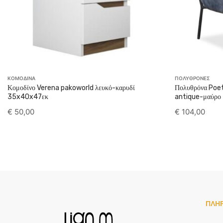
ΚΟΜΟΔΙΝΑ
ΠΟΛΥΘΡΟΝΕΣ
Κομοδίνο Verena pakoworld λευκό-καρυδί
Πολυθρόνα Poet
35x40x47εκ
antique-μαύρο
€
50,00
€
104,00
ΠΛΗ