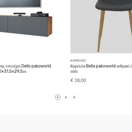
ΚΑΡΕΚΛΕΣ
ης επιτοίχιο Dello pakoworld
Καρέκλα Bella pakoworld ανθρακί
0×31,5×29,5εκ
πόδι
€
26,00