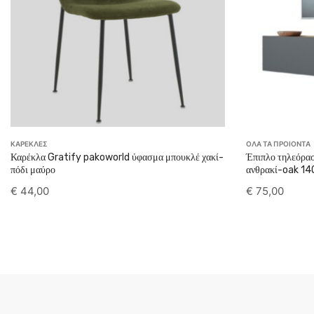
ΚΑΡΕΚΛΕΣ
ΟΛΑ ΤΑ ΠΡΟΙΟΝΤΑ
Καρέκλα Gratify pakoworld ύφασμα μπουκλέ χακί-
Έπιπλο τηλεόρασ
πόδι μαύρο
ανθρακί-oak 14
€
44,00
€
75,00