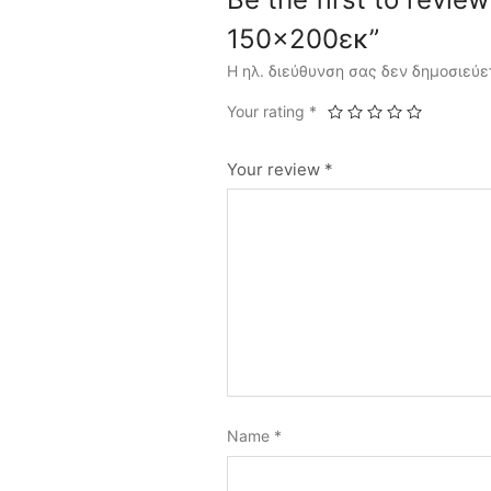
150×200εκ”
Η ηλ. διεύθυνση σας δεν δημοσιεύε
Your rating
*
Your review
*
Name
*