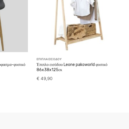
ΕΠΙΠΛΑ ΕΙΣΟΔΟΥ
 ύφασμα-φυσικό
Έπιπλο εισόδου Leone pakoworld φυσικό
86x38x125εκ
€
49,90