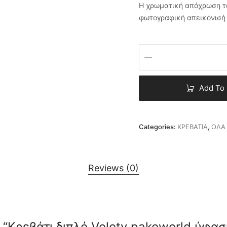
Η χρωματική απόχρωση το
φωτογραφική απεικόνισή 
Add To 
Categories:
ΚΡΕΒΑΤΙΑ
,
ΟΛΑ
Reviews (0)
ew “Κρεβάτι διπλό Veloty pakoworld ύφα