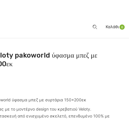
ΕΊΣΟΔΟΣ
Καλάθι
0
eloty pakoworld ύφασμα μπεζ με
00εκ
koworld ύφασμα μπεζ με συρτάρια 150×200εκ
 με το μοντέρνο design του κρεβατιού Veloty.
ατασκευή από ενισχυμένο σκελετό, επενδυμένο 100% με