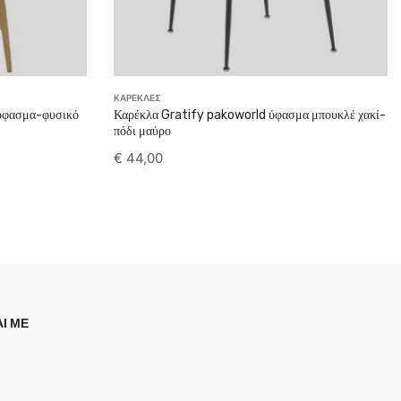
ΚΑΡΕΚΛΕΣ
 ύφασμα-φυσικό
Καρέκλα Gratify pakoworld ύφασμα μπουκλέ χακί-
πόδι μαύρο
€
44,00
Ι ΜΕ