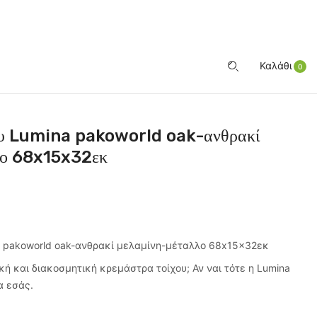
ΕΊΣΟΔΟΣ
Καλάθι
0
ου Lumina pakoworld oak-ανθρακί
λο 68x15x32εκ
a pakoworld oak-ανθρακί μελαμίνη-μέταλλο 68x15x32εκ
ική και διακοσμητική κρεμάστρα τοίχου; Αν ναι τότε η Lumina
ια εσάς.