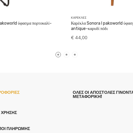
ΚΑΡΕΚΛΕΣ
pakoworld ύφασμα πορτοκαλί-
Καρέκλα Sonora I pakoworld ύφασ
antique-καρυδί πόδι
€
44,00
ΡΟΦΟΡΙΕΣ
ΟΛΕΣ ΟΙ ΑΠΟΣΤΟΛΕΣ ΓΙΝΟΝΤΑ
ΜΕΤΑΦΟΡΙΚΗ!
 ΧΡΉΣΗΣ
ΠΟΙ ΠΛΗΡΩΜΉΣ