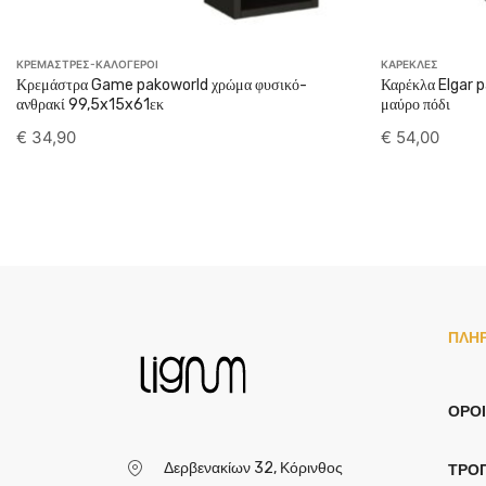
ΚΡΕΜΑΣΤΡΕΣ-ΚΑΛΟΓΕΡΟΙ
ΚΑΡΕΚΛΕΣ
Κρεμάστρα Game pakoworld χρώμα φυσικό-
Καρέκλα Elgar 
ανθρακί 99,5x15x61εκ
μαύρο πόδι
€
34,90
€
54,00
ΠΛΗ
ΌΡΟΙ
Δερβενακίων 32, Κόρινθος
ΤΡΌ