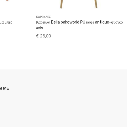
ΚΑΡΕΚΛΕΣ
μα μπεζ
Καρέκλα Bella pakoworld PU καφέ antique-φυσικό
πόδι
€
26,00
Ι ΜΕ