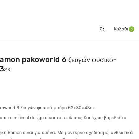
ΕΊΣΟΔΟΣ
Καλάθι
0
amon pakoworld 6 ζευγών φυσικό-
3εκ
oworld 6 ζευγών φυσικό-μαύρο 63x30x43εκ
αι το minimal design είναι το στυλ σου; Και έχεις βαρεθεί τα
θήκη Ramon είναι για εσένα. Με μοντέρνο σχεδιασμό, ανθεκτικά