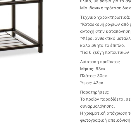
υλικά, με ράφια για τα 
Μία ιδανική πρόταση δια
Τεχνικά χαρακτηριστικά:
*Κατασκευή ραφιών από μ
αντοχή στην καταπόνηση,
*Φέρει ανθεκτικό μεταλλ
καλαίσθητα το έπιπλο.
*Για 6 ζεύγη παπουτσιών
Διάσταση προϊόντος
Μήκος: 63εκ
Πλάτος: 30εκ
Ύψος: 43εκ
Παρατηρήσεις:
Το προϊόν παραδίδεται σ
συναρμολόγησης.
Η χρωματική απόχρωση το
φωτογραφική απεικόνισή 