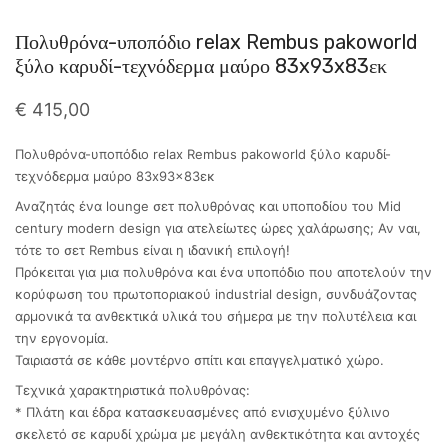
Πολυθρόνα-υποπόδιο relax Rembus pakoworld
ξύλο καρυδί-τεχνόδερμα μαύρο 83x93x83εκ
€
415,00
Πολυθρόνα-υποπόδιο relax Rembus pakoworld ξύλο καρυδί-
τεχνόδερμα μαύρο 83x93x83εκ
Αναζητάς ένα lounge σετ πολυθρόνας και υποποδίου του Mid
century modern design για ατελείωτες ώρες χαλάρωσης; Αν ναι,
τότε το σετ Rembus είναι η ιδανική επιλογή!
Πρόκειται για μια πολυθρόνα και ένα υποπόδιο που αποτελούν την
κορύφωση του πρωτοποριακού industrial design, συνδυάζοντας
αρμονικά τα ανθεκτικά υλικά του σήμερα με την πολυτέλεια και
την εργονομία.
Ταιριαστά σε κάθε μοντέρνο σπίτι και επαγγελματικό χώρο.
Τεχνικά χαρακτηριστικά πολυθρόνας:
* Πλάτη και έδρα κατασκευασμένες από ενισχυμένο ξύλινο
σκελετό σε καρυδί χρώμα με μεγάλη ανθεκτικότητα και αντοχές