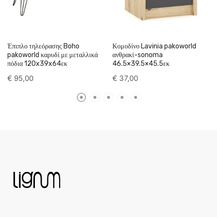
Έπιπλο τηλεόρασης Boho
Κομοδίνο Lavinia pakoworld
pakoworld καρυδί με μεταλλικά
ανθρακί-sonoma
πόδια 120x39x64εκ
46.5×39.5×45.5εκ
€
95,00
€
37,00