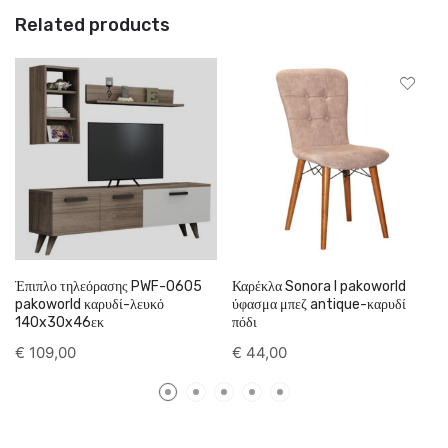
Related products
Έπιπλο τηλεόρασης PWF-0605
Καρέκλα Sonora I pakoworld
pakoworld καρυδί-λευκό
ύφασμα μπεζ antique-καρυδί
140x30x46εκ
πόδι
€
109,00
€
44,00