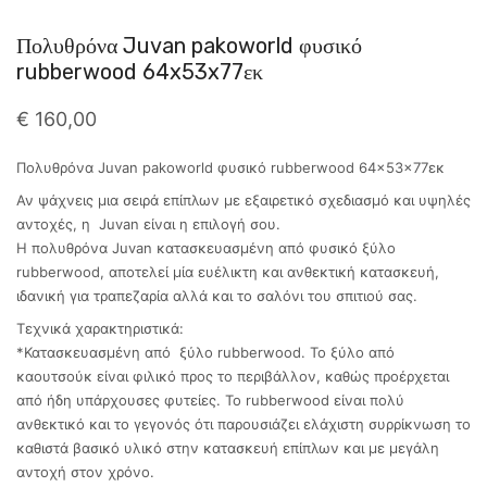
Πολυθρόνα Juvan pakoworld φυσικό
rubberwood 64x53x77εκ
€
160,00
Πολυθρόνα Juvan pakoworld φυσικό rubberwood 64x53x77εκ
Αν ψάχνεις μια σειρά επίπλων με εξαιρετικό σχεδιασμό και υψηλές
αντοχές, η Juvan είναι η επιλογή σου.
Η πολυθρόνα Juvan κατασκευασμένη από φυσικό ξύλο
rubberwood, αποτελεί μία ευέλικτη και ανθεκτική κατασκευή,
ιδανική για τραπεζαρία αλλά και το σαλόνι του σπιτιού σας.
Τεχνικά χαρακτηριστικά:
*Κατασκευασμένη από ξύλο rubberwood. Το ξύλο από
καουτσούκ είναι φιλικό προς το περιβάλλον, καθώς προέρχεται
από ήδη υπάρχουσες φυτείες. Το rubberwood είναι πολύ
ανθεκτικό και το γεγονός ότι παρουσιάζει ελάχιστη συρρίκνωση το
καθιστά βασικό υλικό στην κατασκευή επίπλων και με μεγάλη
αντοχή στον χρόνο.