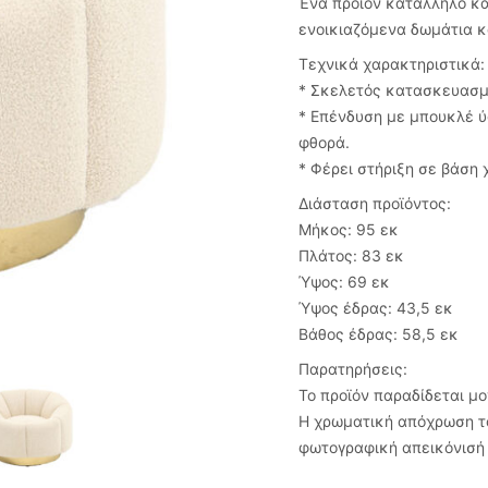
Ένα προϊόν κατάλληλο και
ενοικιαζόμενα δωμάτια κ
Τεχνικά χαρακτηριστικά:
* Σκελετός κατασκευασμέ
* Επένδυση με μπουκλέ ύ
φθορά.
* Φέρει στήριξη σε βάση
Διάσταση προϊόντος:
Μήκος: 95 εκ
Πλάτος: 83 εκ
Ύψος: 69 εκ
Ύψος έδρας: 43,5 εκ
Βάθος έδρας: 58,5 εκ
Παρατηρήσεις:
Το προϊόν παραδίδεται μ
Η χρωματική απόχρωση το
φωτογραφική απεικόνισή 