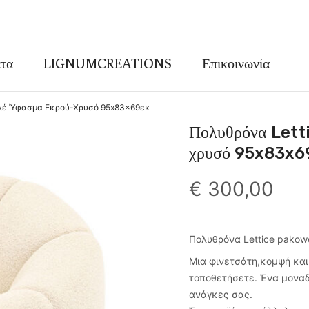
τα
LIGNUMCREATIONS
Επικοινωνία
κλέ Ύφασμα Εκρού-Χρυσό 95x83x69εκ
Πολυθρόνα Lett
χρυσό 95x83x6
€
300,00
Πολυθρόνα Lettice pako
Μια φινετσάτη,κομψή και
τοποθετήσετε. Ένα μοναδ
ανάγκες σας.