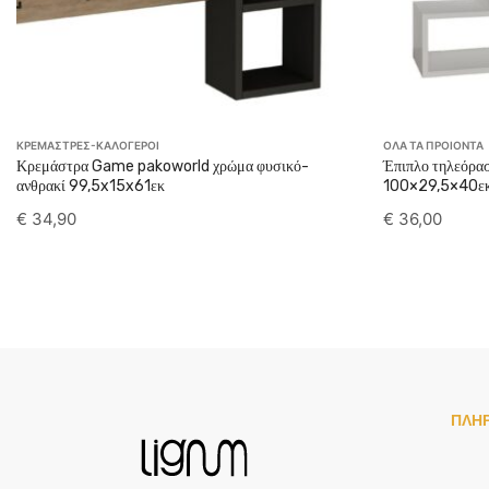
ΚΡΕΜΑΣΤΡΕΣ-ΚΑΛΟΓΕΡΟΙ
ΟΛΑ ΤΑ ΠΡΟΙΟΝΤΑ
Κρεμάστρα Game pakoworld χρώμα φυσικό-
Έπιπλο τηλεόρα
ανθρακί 99,5x15x61εκ
100×29,5×40ε
€
34,90
€
36,00
ΠΛΗ