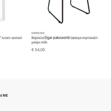
ΚΑΡΕΚΛΕΣ
F λευκό-φυσικό
Καρέκλα Elgar pakoworld ύφασμα πορτοκαλί-
μαύρο πόδι
€
54,00
Ι ΜΕ