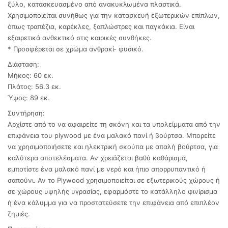
ξύλο, κατασκευασμένο από ανακυκλωμένα πλαστικά.
Χρησιμοποιείται συνήθως για την κατασκευή εξωτερικών επίπλων,
όπως τραπέζια, καρέκλες, ξαπλώστρες και παγκάκια. Είναι
εξαιρετικά ανθεκτικό στις καιρικές συνθήκες.
* Προσφέρεται σε χρώμα ανθρακί- φυσικό.
Διάσταση:
Μήκος: 60 εκ.
Πλάτος: 56.3 εκ.
Ύψος: 89 εκ.
Συντήρηση:
Αρχίστε από το να αφαιρείτε τη σκόνη και τα υπολείμματα από την
επιφάνεια του plywood με ένα μαλακό πανί ή βούρτσα. Μπορείτε
να χρησιμοποιήσετε και ηλεκτρική σκούπα με απαλή βούρτσα, για
καλύτερα αποτελέσματα. Αν χρειάζεται βαθύ καθάρισμα,
εμποτίστε ένα μαλακό πανί με νερό και ήπιο απορρυπαντικό ή
σαπούνι. Αν το Plywood χρησιμοποιείται σε εξωτερικούς χώρους ή
σε χώρους υψηλής υγρασίας, εφαρμόστε το κατάλληλο φινίρισμα
ή ένα κάλυμμα για να προστατεύσετε την επιφάνεια από επιπλέον
ζημιές.