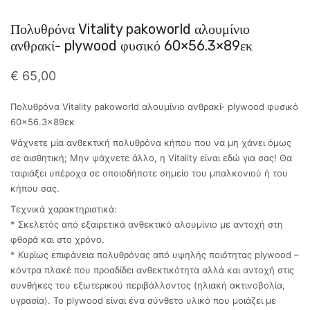
Πολυθρόνα Vitality pakoworld αλουμίνιο
ανθρακί- plywood φυσικό 60×56.3×89εκ
€
65,00
Πολυθρόνα Vitality pakoworld αλουμίνιο ανθρακί- plywood φυσικό
60×56.3×89εκ
Ψάχνετε μία ανθεκτική πολυθρόνα κήπου που να μη χάνει όμως
σε αισθητική; Μην ψάχνετε άλλο, η Vitality είναι εδώ για σας! Θα
ταιριάξει υπέροχα σε οποιοδήποτε σημείο του μπαλκονιού ή του
κήπου σας.
Τεχνικά χαρακτηριστικά:
* Σκελετός από εξαιρετικά ανθεκτικό αλουμίνιο με αντοχή στη
φθορά και στο χρόνο.
* Κυρίως επιφάνεια πολυθρόνας από υψηλής ποιότητας plywood –
κόντρα πλακέ που προσδίδει ανθεκτικότητα αλλά και αντοχή στις
συνθήκες του εξωτερικού περιβάλλοντος (ηλιακή ακτινοβολία,
υγρασία). Το plywood είναι ένα σύνθετο υλικό που μοιάζει με