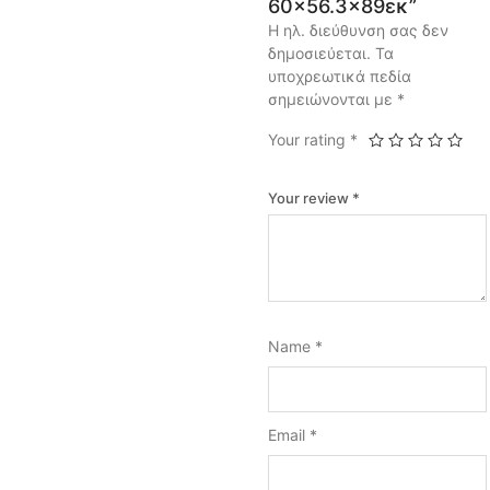
60×56.3×89εκ”
Η ηλ. διεύθυνση σας δεν
δημοσιεύεται.
Τα
υποχρεωτικά πεδία
σημειώνονται με
*
Your rating
*
Your review
*
Name
*
Email
*