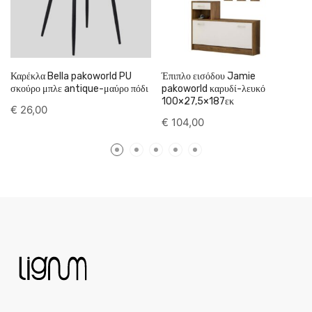
Καρέκλα Bella pakoworld PU
Έπιπλο εισόδου Jamie
σκούρο μπλε antique-μαύρο πόδι
pakoworld καρυδί-λευκό
100×27,5×187εκ
€
26,00
€
104,00