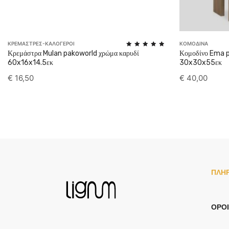
ΚΡΕΜΑΣΤΡΕΣ-ΚΑΛΟΓΕΡΟΙ
ΚΟΜΟΔΙΝΑ
Rated
Κρεμάστρα Mulan pakoworld χρώμα καρυδί
Κομοδίνο Ema p
5.00
60x16x14.5εκ
30x30x55εκ
out of 5
€
16,50
€
40,00
ΠΛΗ
ΌΡΟΙ