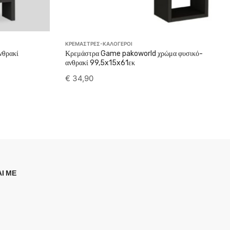
ΚΡΕΜΑΣΤΡΕΣ-ΚΑΛΟΓΕΡΟΙ
νθρακί
Κρεμάστρα Game pakoworld χρώμα φυσικό-
ανθρακί 99,5x15x61εκ
€
34,90
Ι ΜΕ