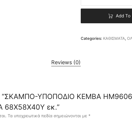
Add To 
Categories:
ΚΑΘΙΣΜΑΤΑ
,
ΟΛ
Reviews (0)
eview “ΣΚΑΜΠΟ-ΥΠΟΠΟΔΙΟ KEMBA HM960
Α 68X58X40Υ εκ.”
ται.
Τα υποχρεωτικά πεδία σημειώνονται με
*